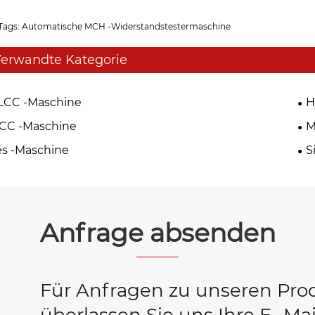
Tags: Automatische MCH -Widerstandstestermaschine
erwandte Kategorie
LCC -Maschine
H
CC -Maschine
M
s -Maschine
S
Anfrage absenden
Für Anfragen zu unseren Prod
überlassen Sie uns Ihre E -Ma