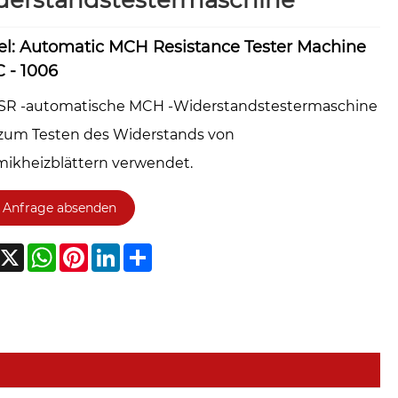
derstandstestermaschine
l: Automatic MCH Resistance Tester Machine
 - 1006
ySR -automatische MCH -Widerstandstestermaschine
 zum Testen des Widerstands von
ikheizblättern verwendet.
Anfrage absenden
acebook
X
WhatsApp
Pinterest
LinkedIn
Share