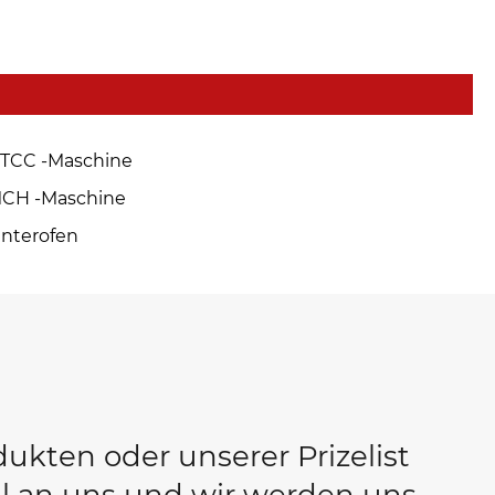
TCC -Maschine
CH -Maschine
interofen
ukten oder unserer Prizelist
il an uns und wir werden uns