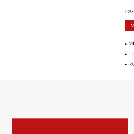
Hot-
V
M
LT
Re