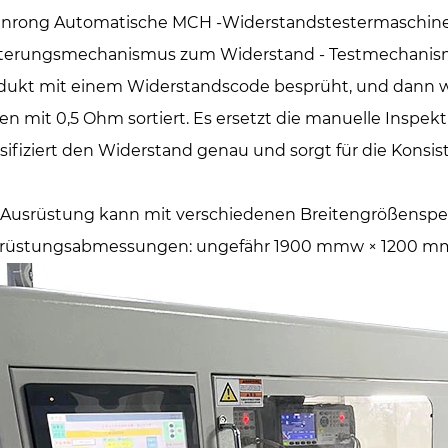
enrong Automatische MCH -Widerstandstestermaschine t
terungsmechanismus zum Widerstand - Testmechanism
dukt mit einem Widerstandscode besprüht, und dann wir
en mit 0,5 Ohm sortiert. Es ersetzt die manuelle Inspekti
ssifiziert den Widerstand genau und sorgt für die Konsis
 Ausrüstung kann mit verschiedenen Breitengrößenspez
rüstungsabmessungen: ungefähr 1900 mmw × 1200 mmd ×