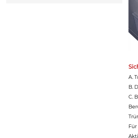
Sic
A. 
B. 
C. 
Ber
Trü
Für
Akt