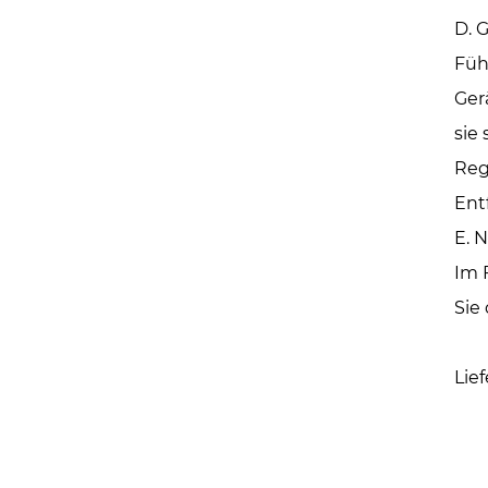
D. 
Füh
Ger
sie 
Reg
Ent
E. N
Im 
Sie
Lief