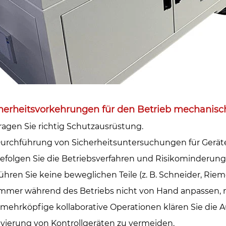
herheitsvorkehrungen für den Betrieb mechanische
Tragen Sie richtig Schutzausrüstung.‌
Durchführung von Sicherheitsuntersuchungen für Geräte
Befolgen Sie die Betriebsverfahren und Risikominderu
ühren Sie keine beweglichen Teile (z. B. Schneider, Ri
mmer während des Betriebs nicht von Hand anpassen, m
 mehrköpfige kollaborative Operationen klären Sie die Au
ivierung von Kontrollgeräten zu vermeiden.