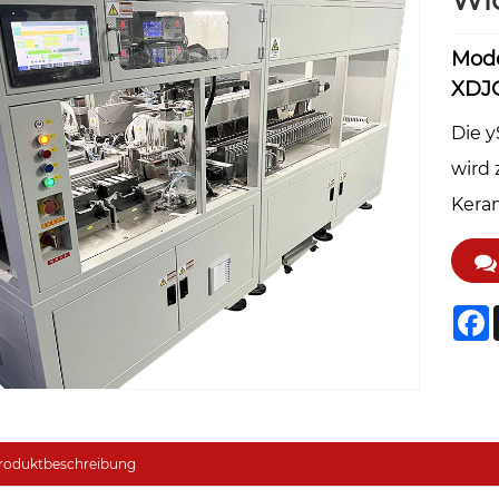
Wi
Mode
XDJC
Die 
wird
Keram
F
roduktbeschreibung