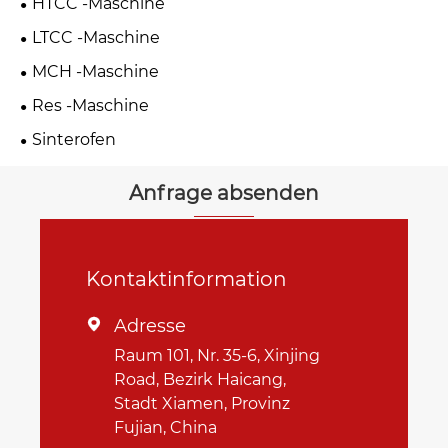
HTCC -Maschine
LTCC -Maschine
MCH -Maschine
Res -Maschine
Sinterofen
Anfrage absenden
Kontaktinformation
Adresse

Raum 101, Nr. 35-6, Xinjing
Road, Bezirk Haicang,
Stadt Xiamen, Provinz
Fujian, China