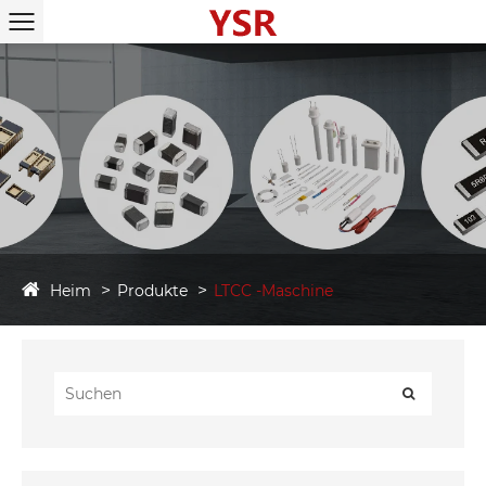
Heim
Produkte
LTCC -Maschine