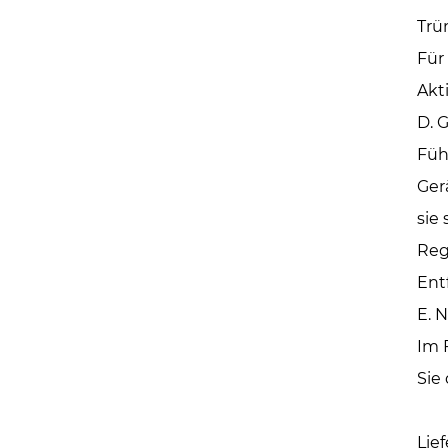
Trü
Für
Akt
D. 
Füh
Ger
sie 
Reg
Ent
E. N
Im 
Sie
Lief