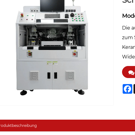
Sc
Mode
Die 
zum 
Kera
Wide
F
roduktbeschreibung