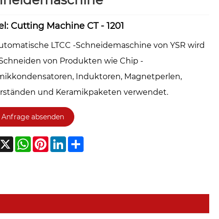
hneidemaschine
l: Cutting Machine CT - 1201
automatische LTCC -Schneidemaschine von YSR wird
Schneiden von Produkten wie Chip -
mikkondensatoren, Induktoren, Magnetperlen,
rständen und Keramikpaketen verwendet.
Anfrage absenden
acebook
X
WhatsApp
Pinterest
LinkedIn
Share