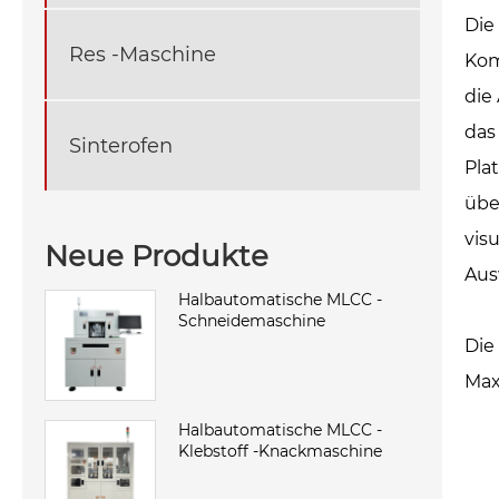
Die
Res -Maschine
Kom
die
das
Sinterofen
Pla
übe
vis
Neue Produkte
Aus
Halbautomatische MLCC -
Schneidemaschine
Die
Max
Halbautomatische MLCC -
Klebstoff -Knackmaschine