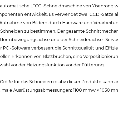
 automatische LTCC -Schneidmaschine von Yisenrong wurd
ponenten entwickelt. Es verwendet zwei CCD -Sätze al
 Aufnahme von Bildern durch Hardware und Verarbeitun
 Schneiden zu bestimmen. Der gesamte Schnittmechani
ttformbewegungsachse und der Schneiderachse -Servos
r PC -Software verbessert die Schnittqualität und Effiz
uellen Erkennen von Blattbrüchen, eine Vorpositionieru
wahl vor der Heizungsfunktion vor der Fütterung.
 Größe für das Schneiden relativ dicker Produkte kann 
imale Ausrüstungsabmessungen: 1100 mmw × 1050 mmd ×