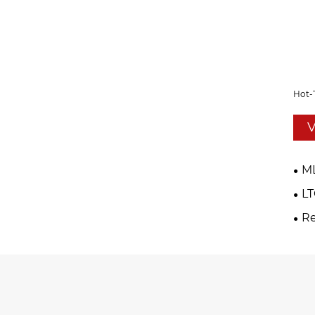
Hot-
V
M
LT
Re