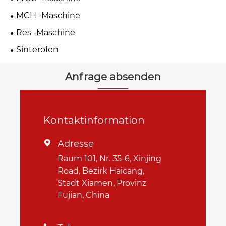
MCH -Maschine
Res -Maschine
Sinterofen
Anfrage absenden
Kontaktinformation
Adresse

Raum 101, Nr. 35-6, Xinjing
Road, Bezirk Haicang,
Stadt Xiamen, Provinz
Fujian, China