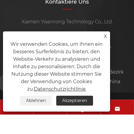
Kontaktiere Uns
Xiamen Yisenrong Technology Co., Ltd.
Tel:
+86-13799298851
X
Wir verwenden Cookies, um Ihnen ein
Handy, Mobiltelefon:
+86-15105969115
besseres Surferlebnis zu bieten, den
Website-Verkehr zu analysieren und
Email:
ysrznzz@ysrmachine.com
Inhalte zu personalisieren. Durch die
Adresse:
Raum 101, Nr. 35-6, Xinjing Road, Bezirk
Nutzung dieser Website stimmen Sie
der Verwendung von Cookies
Haicang, Stadt Xiamen, Provinz Fujian, China
zu.
Datenschutzrichtlinie
Ablehnen
Akzeptieren
Copyright © 2025 Xiamen Yisenrong Technology




Co., Ltd. Alle Rechte vorbehalten.
Links
Sitemap
RSS
XML
Datenschutzrichtlinie