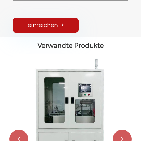
einreichen

Verwandte Produkte
Automatische RES-Schneidemaschine
Mehr sehen >>

