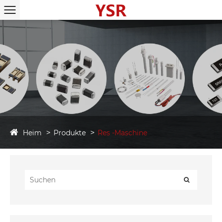
Heim
Produkte
Res -Maschine