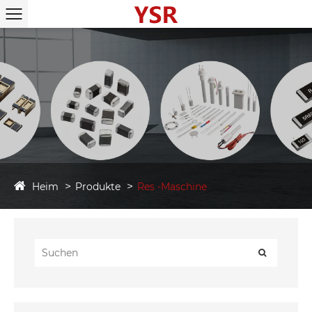
Heim
Produkte
Res -Maschine