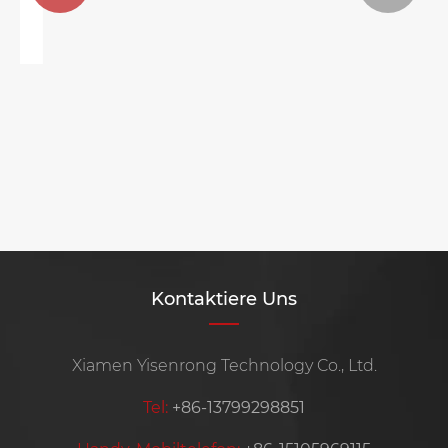
Wie verändert die RES-Maschine die
industrielle Effizienz?
Mehr sehen >>
Kontaktiere Uns
Xiamen Yisenrong Technology Co., Ltd.
Tel:
+86-13799298851