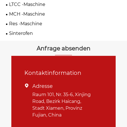
LTCC -Maschine
MCH -Maschine
Res -Maschine
Sinterofen
Anfrage absenden
Kontaktinformation
Adresse

Raum 101, Nr. 35-6, Xinjing
Road, Bezirk Haicang,
Stadt Xiamen, Provinz
Fujian, China