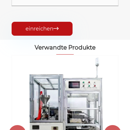
einreichen

Verwandte Produkte
Automatische MLCC -Stahlkugel -
Screening -Maschine
Mehr sehen >>