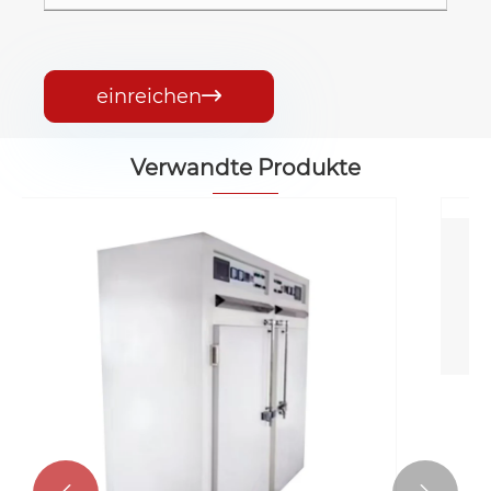
einreichen

Verwandte Produkte
Großer Backofen
(H2200*B1800*T850mm)
Mehr sehen >>