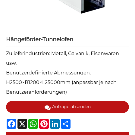
Hängeförder-Tunnelofen‌
‌Zulieferindustrien‌: Metall, Galvanik, Eisenwaren
usw.
‌Benutzerdefinierte Abmessungen‌:
H2500×B1200×L25000mm (anpassbar je nach
Benutzeranforderungen)
Anfrage absenden
Facebook
X
WhatsApp
Pinterest
LinkedIn
Share