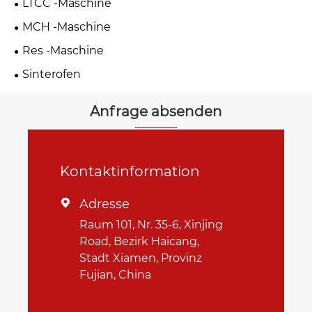
LTCC -Maschine
MCH -Maschine
Res -Maschine
Sinterofen
Anfrage absenden
Kontaktinformation
Adresse

Raum 101, Nr. 35-6, Xinjing
Road, Bezirk Haicang,
Stadt Xiamen, Provinz
Fujian, China