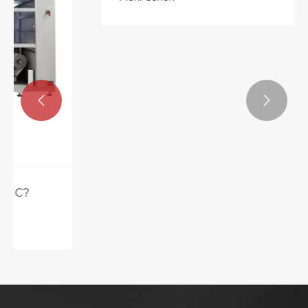


Stützt sich Ihre LTCC -Produktion
immer noch auf manuelles Stapeln?
Mehr sehen >>